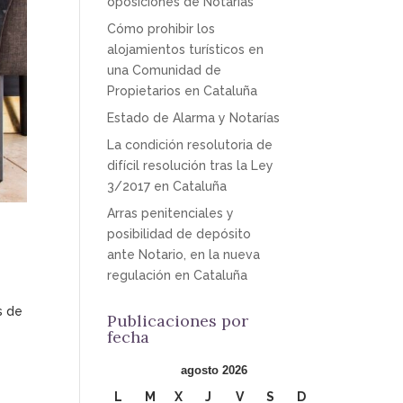
oposiciones de Notarías
Cómo prohibir los
alojamientos turísticos en
una Comunidad de
Propietarios en Cataluña
Estado de Alarma y Notarías
La condición resolutoria de
difícil resolución tras la Ley
3/2017 en Cataluña
Arras penitenciales y
posibilidad de depósito
ante Notario, en la nueva
regulación en Cataluña
s de
Publicaciones por
s
fecha
agosto 2026
L
M
X
J
V
S
D