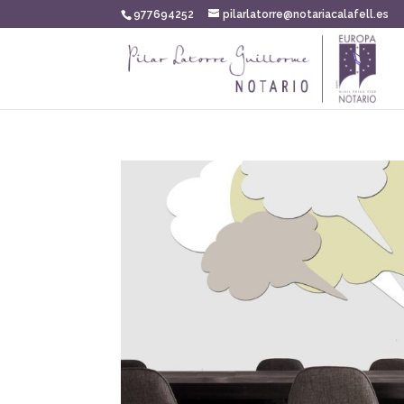
977694252
pilarlatorre@notariacalafell.es