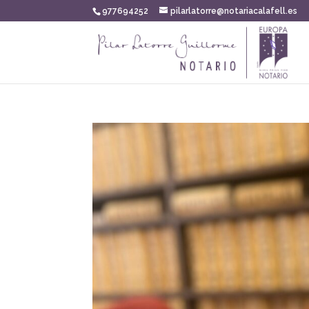
977694252
pilarlatorre@notariacalafell.es