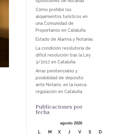
oposiciones de Notarías
Cómo prohibir los
alojamientos turísticos en
una Comunidad de
Propietarios en Cataluña
Estado de Alarma y Notarías
La condición resolutoria de
difícil resolución tras la Ley
3/2017 en Cataluña
Arras penitenciales y
posibilidad de depósito
ante Notario, en la nueva
regulación en Cataluña
Publicaciones por
fecha
a
agosto 2026
L
M
X
J
V
S
D