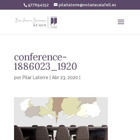
977694252
pilarlatorre@notariacalafell.es
conference-
1886023_1920
por
Pilar Latorre
|
Abr 23, 2020
|